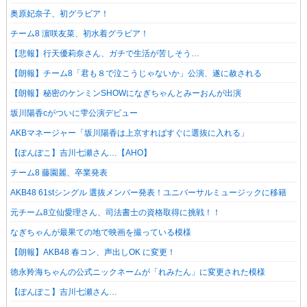
奥原妃奈子、初グラビア！
チーム8 濵咲友菜、初水着グラビア！
【悲報】行天優莉奈さん、ガチで生活が苦しそう…
【朗報】チーム8「君も８で泣こうじゃないか」公演、遂に赦される
【朗報】秘密のケンミンSHOWになぎちゃんとみーおんが出演
坂川陽香cがついに雫公演デビュー
AKBマネージャー「坂川陽香は上京すればすぐに選抜に入れる」
【ぽんぽこ】吉川七瀬さん…【AHO】
チーム8 藤園麗、卒業発表
AKB48 61stシングル 選抜メンバー発表！ユニバーサルミュージックに移籍
元チーム8立仙愛理さん、司法書士の資格取得に挑戦！！
なぎちゃんが最果ての地で映画を撮っている模様
【朗報】AKB48 春コン、声出しOK に変更！
徳永羚海ちゃんの公式ニックネームが「れみたん」に変更された模様
【ぽんぽこ】吉川七瀬さん…