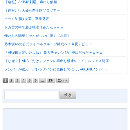
【速報】AKB48劇場、声出し解禁
【速報】行天優莉奈全国ソロツアー
チーム8 濵咲友菜、卒業発表
ドカ雪の中で遊ぶ徳永れみたんｗｗｗ
俺たちの陽菜ちゃんがついに脱ぐ【水着】
乃木坂46の公式ライバルグループ結成へ！今夏デビュー
「AKB最近聞いたよね」 ヨガチャレンジが神回だったｗｗｗｗ
【なぜ？】AKB「だけ」ファンの声出し禁止のアイドルフェス開催
メンバーが選ぶ「バレンタインに告白してほしいAKB48メンバー」
1
2
3
4
5
6
…
134
次へ »
検
索: