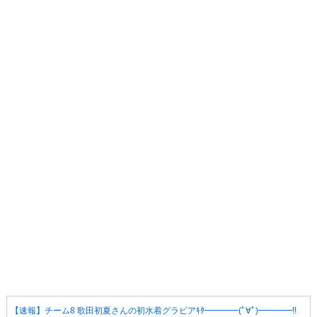
【速報】チーム8 歌田初夏さんの初水着グラビアｷﾀ━━━━(ﾟ∀ﾟ)━━━━!!