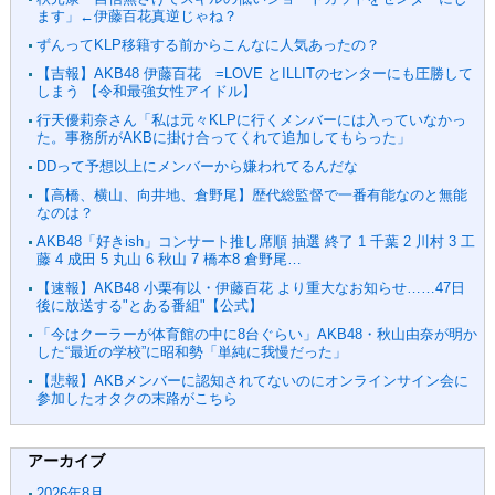
ます」←伊藤百花真逆じゃね？
ずんってKLP移籍する前からこんなに人気あったの？
【吉報】AKB48 伊藤百花 =LOVE とILLITのセンターにも圧勝して
しまう 【令和最強女性アイドル】
行天優莉奈さん「私は元々KLPに行くメンバーには入っていなかっ
た。事務所がAKBに掛け合ってくれて追加してもらった」
DDって予想以上にメンバーから嫌われてるんだな
【高橋、横山、向井地、倉野尾】歴代総監督で一番有能なのと無能
なのは？
AKB48「好きish」コンサート推し席順 抽選 終了 1 千葉 2 川村 3 工
藤 4 成田 5 丸山 6 秋山 7 橋本8 倉野尾…
【速報】AKB48 小栗有以・伊藤百花 より重大なお知らせ……47日
後に放送する"とある番組"【公式】
「今はクーラーが体育館の中に8台ぐらい」AKB48・秋山由奈が明か
した“最近の学校”に昭和勢「単純に我慢だった」
【悲報】AKBメンバーに認知されてないのにオンラインサイン会に
参加したオタクの末路がこちら
アーカイブ
2026年8月