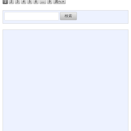
1
2
3
4
5
6
…
9
次へ »
検
索: