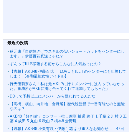
最近の投稿
秋元康「自信無さげでスキルの低いショートカットをセンターにし
ます」←伊藤百花真逆じゃね？
ずんってKLP移籍する前からこんなに人気あったの？
【吉報】AKB48 伊藤百花 =LOVE とILLITのセンターにも圧勝して
しまう 【令和最強女性アイドル】
行天優莉奈さん「私は元々KLPに行くメンバーには入っていなかっ
た。事務所がAKBに掛け合ってくれて追加してもらった」
DDって予想以上にメンバーから嫌われてるんだな
【高橋、横山、向井地、倉野尾】歴代総監督で一番有能なのと無能
なのは？
AKB48「好きish」コンサート推し席順 抽選 終了 1 千葉 2 川村 3 工
藤 4 成田 5 丸山 6 秋山 7 橋本8 倉野尾…
【速報】AKB48 小栗有以・伊藤百花 より重大なお知らせ……47日