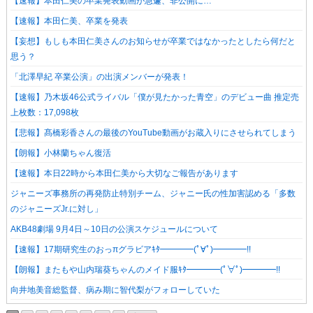
【速報】本田仁美の卒業発表動画が急遽、非公開に…
【速報】本田仁美、卒業を発表
【妄想】もしも本田仁美さんのお知らせが卒業ではなかったとしたら何だと
思う？
「北澤早紀 卒業公演」の出演メンバーが発表！
【速報】乃木坂46公式ライバル「僕が見たかった青空」のデビュー曲 推定売
上枚数：17,098枚
【悲報】髙橋彩香さんの最後のYouTube動画がお蔵入りにさせられてしまう
【朗報】小林蘭ちゃん復活
【速報】本日22時から本田仁美から大切なご報告があります
ジャニーズ事務所の再発防止特別チーム、ジャニー氏の性加害認める「多数
のジャニーズJr.に対し」
AKB48劇場 9月4日～10日の公演スケジュールについて
【速報】17期研究生のおっπグラビアｷﾀ━━━━(ﾟ∀ﾟ)━━━━!!
【朗報】またもや山内瑞葵ちゃんのメイド服ｷﾀ━━━━(ﾟ∀ﾟ)━━━━!!
向井地美音総監督、病み期に智代梨がフォローしていた