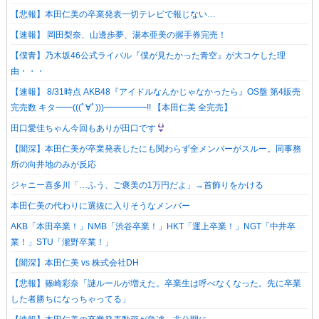
【悲報】本田仁美の卒業発表一切テレビで報じない…
【速報】 岡田梨奈、山邊歩夢、湯本亜美の握手券完売！
【僕青】乃木坂46公式ライバル『僕が見たかった青空』が大コケした理
由・・・
【速報】 8/31時点 AKB48『アイドルなんかじゃなかったら』OS盤 第4販売
完売数 キタ━━(((ﾟ∀ﾟ)))━━━━━!! 【本田仁美 全完売】
田口愛佳ちゃん今回もありが田口です
【闇深】本田仁美が卒業発表したにも関わらず全メンバーがスルー。同事務
所の向井地のみが反応
ジャニー喜多川「…ふう、ご褒美の1万円だよ」→首飾りをかける
本田仁美の代わりに選抜に入りそうなメンバー
AKB「本田卒業！」NMB「渋谷卒業！」HKT「運上卒業！」NGT「中井卒
業！」STU「瀧野卒業！」
【闇深】本田仁美 vs 株式会社DH
【悲報】篠崎彩奈「謎ルールが増えた。卒業生は呼べなくなった。先に卒業
した者勝ちになっちゃってる」