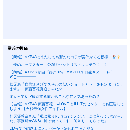
最近の投稿
【朗報】AKB48にまたしても新たなコラボ案件がくる模様！
「夢のポップスター」公演のセットリストはコチラ！！！
【朗報】AKB48 新曲『好きish』 MV 800万 再生キタ━━(((ﾟ
∀ﾟ)))━━━━━!!
秋元康「自信無さげでスキルの低いショートカットをセンターにし
ます」←伊藤百花真逆じゃね？
ずんってKLP移籍する前からこんなに人気あったの？
【吉報】AKB48 伊藤百花 =LOVE とILLITのセンターにも圧勝して
しまう 【令和最強女性アイドル】
行天優莉奈さん「私は元々KLPに行くメンバーには入っていなかっ
た。事務所がAKBに掛け合ってくれて追加してもらった」
DDって予想以上にメンバーから嫌われてるんだな