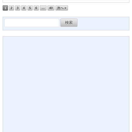
1
2
3
4
5
6
…
40
次へ »
検
索: