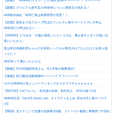
【朗報】「AKB48のドボン」に17期生追加ｷﾀ━━━━(ﾟ∀ﾟ)━━━━!!
【朗報】グラビア人材不足のAKB48についに救世主が現れる！
AKB柏木由紀「本田仁美は体調管理が完璧！！」
【悲報】前回まで全グループ呼ばれていたテレ朝サマーライブに今年は
SKE48だけ呼ばれない・・・
【AKB48】ひろゆき「大盛が成長したというのは、裏を返すと元々の低い位
置にいたから」
実は昨日高橋朱里ちゃんの日本初シングルが発売されてたんだけどお前ら知
ってた？
SKE48って凄かったんだな
【朗報】STU48福田朱里さん、ICL手術が無事成功！
【速報】田口愛佳活動再開ｷﾀ━━━━(ﾟ∀ﾟ)━━━━!!
ガチのAKB48人気メンバーランキングがコチラですｗｗｗｗｗｗ
【NGT48】1stアルバム「未完成の未来」初日売上、29,011枚で2位
AKB48出演「Da-iCE music Lab」キャプチャまとめ【Da-iCEと激ヤバコラ
ボ】
【闇深】元ナナニジで女優の浅倉唯(26歳)、ストーカー被害に事務所ブチ切れ