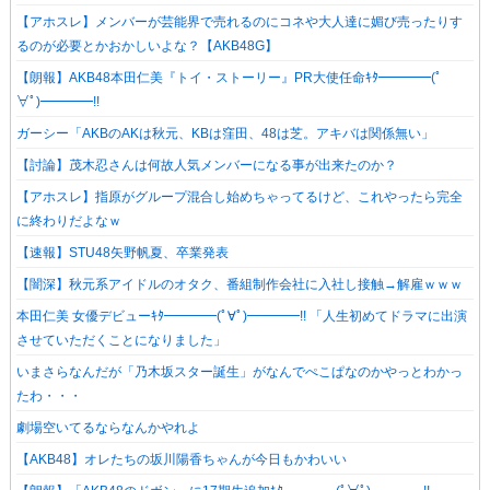
【アホスレ】メンバーが芸能界で売れるのにコネや大人達に媚び売ったりす
るのが必要とかおかしいよな？【AKB48G】
【朗報】AKB48本田仁美『トイ・ストーリー』PR大使任命ｷﾀ━━━━(ﾟ
∀ﾟ)━━━━!!
ガーシー「AKBのAKは秋元、KBは窪田、48は芝。アキバは関係無い」
【討論】茂木忍さんは何故人気メンバーになる事が出来たのか？
【アホスレ】指原がグループ混合し始めちゃってるけど、これやったら完全
に終わりだよなｗ
【速報】STU48矢野帆夏、卒業発表
【闇深】秋元系アイドルのオタク、番組制作会社に入社し接触→解雇ｗｗｗ
本田仁美 女優デビューｷﾀ━━━━(ﾟ∀ﾟ)━━━━!! 「人生初めてドラマに出演
させていただくことになりました」
いまさらなんだが「乃木坂スター誕生」がなんでぺこぱなのかやっとわかっ
たわ・・・
劇場空いてるならなんかやれよ
【AKB48】オレたちの坂川陽香ちゃんが今日もかわいい