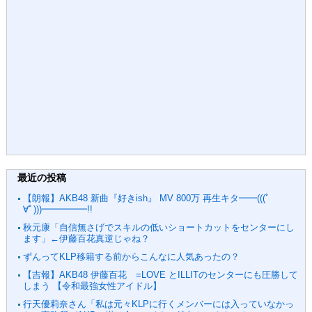
最近の投稿
【朗報】AKB48 新曲『好きish』 MV 800万 再生キタ━━(((ﾟ
∀ﾟ)))━━━━━!!
秋元康「自信無さげでスキルの低いショートカットをセンターにし
ます」←伊藤百花真逆じゃね？
ずんってKLP移籍する前からこんなに人気あったの？
【吉報】AKB48 伊藤百花 =LOVE とILLITのセンターにも圧勝して
しまう 【令和最強女性アイドル】
行天優莉奈さん「私は元々KLPに行くメンバーには入っていなかっ