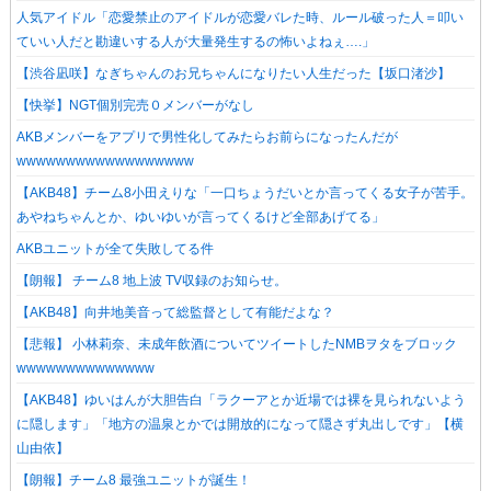
人気アイドル「恋愛禁止のアイドルが恋愛バレた時、ルール破った人＝叩い
ていい人だと勘違いする人が大量発生するの怖いよねぇ….」
【渋谷凪咲】なぎちゃんのお兄ちゃんになりたい人生だった【坂口渚沙】
【快挙】NGT個別完売０メンバーがなし
AKBメンバーをアプリで男性化してみたらお前らになったんだが
wwwwwwwwwwwwwwwwww
【AKB48】チーム8小田えりな「一口ちょうだいとか言ってくる女子が苦手。
あやねちゃんとか、ゆいゆいが言ってくるけど全部あげてる」
AKBユニットが全て失敗してる件
【朗報】 チーム8 地上波 TV収録のお知らせ。
【AKB48】向井地美音って総監督として有能だよな？
【悲報】 小林莉奈、未成年飲酒についてツイートしたNMBヲタをブロック
wwwwwwwwwwwwww
【AKB48】ゆいはんが大胆告白「ラクーアとか近場では裸を見られないよう
に隠します」「地方の温泉とかでは開放的になって隠さず丸出しです」【横
山由依】
【朗報】チーム8 最強ユニットが誕生！