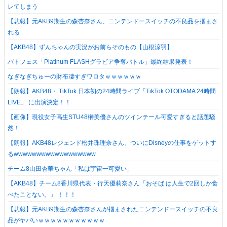
レてしまう
【悲報】元AKB9期生の森杏奈さん、ニンテンドースイッチの不良品を掴まさ
れる
【AKB48】ずんちゃんの実況がお前らそのもの【山根涼羽】
バトフェス「Platinum FLASHグラビア争奪バトル」最終結果発表！
なぎなぎちゅーの財布凄すぎワロタｗｗｗｗｗｗ
【朗報】AKB48・ TikTok 日本初の24時間ライブ「TikTok OTODAMA 24時間
LIVE」 に出演決定！！
【画像】現役女子高生STU48榊美優さんのツインテール可愛すぎると話題騒
然！
【朗報】AKB48レジェンド松井珠理奈さん、ついにDisneyの仕事をゲットす
るwwwwwwwwwwwwwwwwww
チーム8山田杏華ちゃん「私は宇宙一可愛い」
【AKB48】チーム8香川県代表・行天優莉奈さん「おそば は人生で2回しか食
べたことない。」 ！！！
【悲報】元AKB9期生の森杏奈さんが掴まされたニンテンドースイッチの不良
品がヤバいｗｗｗｗｗｗｗｗｗｗｗ