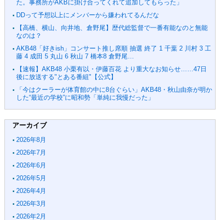
た。事務所がAKBに掛け合ってくれて追加してもらった」
DDって予想以上にメンバーから嫌われてるんだな
【高橋、横山、向井地、倉野尾】歴代総監督で一番有能なのと無能
なのは？
AKB48「好きish」コンサート推し席順 抽選 終了 1 千葉 2 川村 3 工
藤 4 成田 5 丸山 6 秋山 7 橋本8 倉野尾…
【速報】AKB48 小栗有以・伊藤百花 より重大なお知らせ……47日
後に放送する"とある番組"【公式】
「今はクーラーが体育館の中に8台ぐらい」AKB48・秋山由奈が明か
した“最近の学校”に昭和勢「単純に我慢だった」
アーカイブ
2026年8月
2026年7月
2026年6月
2026年5月
2026年4月
2026年3月
2026年2月