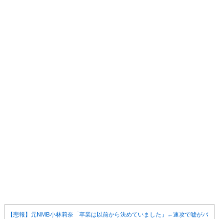
【悲報】元NMB小林莉奈「卒業は以前から決めていました」←速攻で嘘がバ