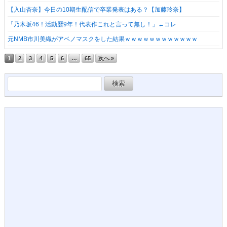
【入山杏奈】今日の10期生配信で卒業発表はある？【加藤玲奈】
「乃木坂46！活動歴9年！代表作これと言って無し！」←コレ
元NMB市川美織がアベノマスクをした結果ｗｗｗｗｗｗｗｗｗｗｗｗ
1
2
3
4
5
6
…
65
次へ »
検
索: