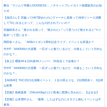
舞台「マジムリ学園-LOUDNESS-」／チケットプレイガイド抽選販売のお知
らせ
【池沼スレ】宮脇ってHKT辞めたのにヴァーナに居座ってAKBリソース消費
してTVに出るとかって、こんなの許されていいの？
宮脇咲良さん「推される前って、“推されたい”って思うけど推されると“マジ
勘弁”って思います」
岡田奈々さん、「AKBのドボン1周年記念ライブ」イベントを辞退か？
竹中P「#AKB48の大逆襲、一応ずっと観ているけど…今後もこういう方向な
のかな？」
【炎上】櫻坂46＆日向坂46メンバー、50名近くで会食か？
竹中P「#AKB48の大逆襲 一応ずっと観ているけど…今後もこういう方向な
のかな？」
【AKB48】TGC2021出演権イベント、１位小田えりな、2位岡田奈々、3位村
山彩希
【悲報】島崎遥香「159cm43kgだけど医者に肥満と言われた」【ぱるる】
【悲報】山本望叶さん、「復帰」したはずなのにオタクと絡むイベントは不
参加…