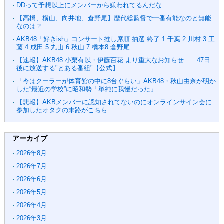
DDって予想以上にメンバーから嫌われてるんだな
【高橋、横山、向井地、倉野尾】歴代総監督で一番有能なのと無能
なのは？
AKB48「好きish」コンサート推し席順 抽選 終了 1 千葉 2 川村 3 工
藤 4 成田 5 丸山 6 秋山 7 橋本8 倉野尾…
【速報】AKB48 小栗有以・伊藤百花 より重大なお知らせ……47日
後に放送する"とある番組"【公式】
「今はクーラーが体育館の中に8台ぐらい」AKB48・秋山由奈が明か
した“最近の学校”に昭和勢「単純に我慢だった」
【悲報】AKBメンバーに認知されてないのにオンラインサイン会に
参加したオタクの末路がこちら
アーカイブ
2026年8月
2026年7月
2026年6月
2026年5月
2026年4月
2026年3月