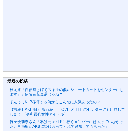
最近の投稿
秋元康「自信無さげでスキルの低いショートカットをセンターにし
ます」←伊藤百花真逆じゃね？
ずんってKLP移籍する前からこんなに人気あったの？
【吉報】AKB48 伊藤百花 =LOVE とILLITのセンターにも圧勝して
しまう 【令和最強女性アイドル】
行天優莉奈さん「私は元々KLPに行くメンバーには入っていなかっ
た。事務所がAKBに掛け合ってくれて追加してもらった」