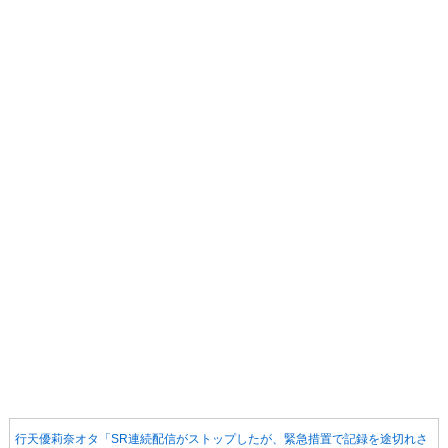
行天優莉奈オタ「SR連続配信がストップしたが、緊急措置で記録を途切れさ