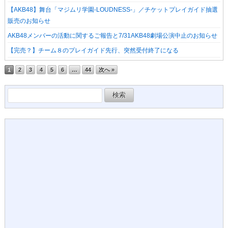
【AKB48】舞台「マジムリ学園-LOUDNESS-」／チケットプレイガイド抽選
販売のお知らせ
AKB48メンバーの活動に関するご報告と7/31AKB48劇場公演中止のお知らせ
【完売？】チーム８のプレイガイド先行、突然受付終了になる
1
2
3
4
5
6
…
44
次へ »
検
索: