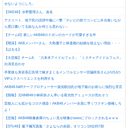
せないようにしろ」
【SKE48】水野愛理さん、改名
アスリート、地下民の誹謗中傷に一撃「テレビの前でコンビニ弁当食いなが
ら悪口書いてる奴なんか何とも思わない」
【チーム8】新しいAKB48のドボンのカードが可愛すぎる件
【闇深】AKBメンバーさん、大島優子と林遣都の結婚を祝えない理由・・・
【ぱるる】
【大悲報】チーム8、「六本木アイドルフェス」「ミクチャアイドルフェス」
出演見合わせ
卒業後も美容系広告塔で稼ぎまくるインフルエンサー宮脇咲良さんがUSJの
VIPエクスペリエンスを利用する
AKB48 A&Rチーフプロデューサー湯浅順治氏が地下板のお前らに強烈な苦言
【朗報】元NMB48小林莉奈さん率いる夜光性アミューズが売れそう
芸能人にも拡がるコロナ感染！AKB48メンバー全員に早くワクチン接種しろ
よ！
【悲報】AKB48映像倉庫のちょい見せ映像がavexにブロックされるｗｗｗ
【STU48】薮下楓写真集「さよならの余韻」オリコン10位957部