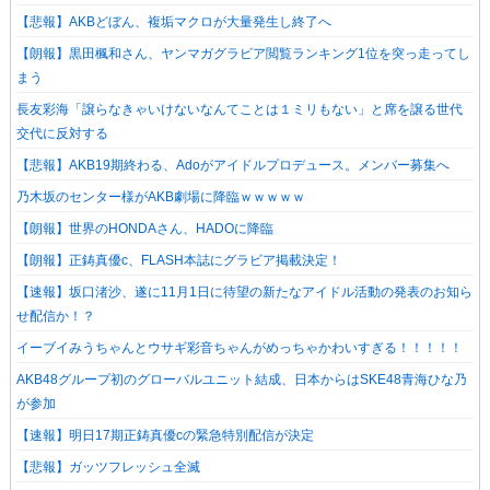
【悲報】AKBどぼん、複垢マクロが大量発生し終了へ
【朗報】黒田楓和さん、ヤンマガグラビア閲覧ランキング1位を突っ走ってし
まう
長友彩海「譲らなきゃいけないなんてことは１ミリもない」と席を譲る世代
交代に反対する
【悲報】AKB19期終わる、Adoがアイドルプロデュース。メンバー募集へ
乃木坂のセンター様がAKB劇場に降臨ｗｗｗｗｗ
【朗報】世界のHONDAさん、HADOに降臨
【朗報】正鋳真優c、FLASH本誌にグラビア掲載決定！
【速報】坂口渚沙、遂に11月1日に待望の新たなアイドル活動の発表のお知ら
せ配信か！？
イーブイみうちゃんとウサギ彩音ちゃんがめっちゃかわいすぎる！！！！！
AKB48グループ初のグローバルユニット結成、日本からはSKE48青海ひな乃
が参加
【速報】明日17期正鋳真優cの緊急特別配信が決定
【悲報】ガッツフレッシュ全滅