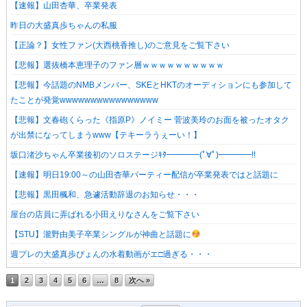
【速報】山田杏華、卒業発表
昨日の大盛真歩ちゃんの私服
【正論？】女性ファン(大西桃香推し)のご意見をご覧下さい
【悲報】選抜橋本恵理子のファン層ｗｗｗｗｗｗｗｗｗｗ
【悲報】今話題のNMBメンバー、SKEとHKTのオーディションにも参加して
たことが発覚wwwwwwwwwwwwwwww
【悲報】文春砲くらった《指原P》ノイミー 菅波美玲のお面を被ったオタク
が出禁になってしまうwww【テキーラうぇーい！】
坂口渚沙ちゃん卒業後初のソロステージｷﾀ━━━━(ﾟ∀ﾟ)━━━━!!
【速報】明日19:00～の山田杏華パーティー配信が卒業発表ではと話題に
【悲報】黒田楓和、急遽活動辞退のお知らせ・・・
屋台の店員に弄ばれる小田えりなさんをご覧下さい
【STU】瀧野由美子卒業シングルが神曲と話題に
週プレの大盛真歩ぴょんの水着動画がエ□過ぎる・・・
1
2
3
4
5
6
…
8
次へ »