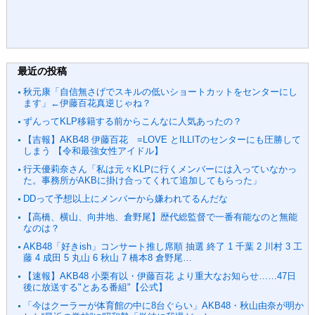
最近の投稿
秋元康「自信無さげでスキルの低いショートカットをセンターにし
ます」←伊藤百花真逆じゃね？
ずんってKLP移籍する前からこんなに人気あったの？
【吉報】AKB48 伊藤百花 =LOVE とILLITのセンターにも圧勝して
しまう 【令和最強女性アイドル】
行天優莉奈さん「私は元々KLPに行くメンバーには入っていなかっ
た。事務所がAKBに掛け合ってくれて追加してもらった」
DDって予想以上にメンバーから嫌われてるんだな
【高橋、横山、向井地、倉野尾】歴代総監督で一番有能なのと無能
なのは？
AKB48「好きish」コンサート推し席順 抽選 終了 1 千葉 2 川村 3 工
藤 4 成田 5 丸山 6 秋山 7 橋本8 倉野尾…
【速報】AKB48 小栗有以・伊藤百花 より重大なお知らせ……47日
後に放送する"とある番組"【公式】
「今はクーラーが体育館の中に8台ぐらい」AKB48・秋山由奈が明か