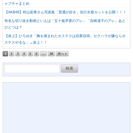
ャプチャまとめ
【AKB48】村山彩希さん写真集「普通が好き」先行水着カットを公開！！！
有名な切り抜き動画といえば「五十嵐早香のアレ」「吉崎凜子のアレ」あと
ひとつは？
【炎上】ひろゆき「胸を揉まれたホステスは自業自得。セクハラが嫌ならホ
ステスやるな」→炎上！！
1
2
3
4
5
6
…
38
次へ »
検
索: