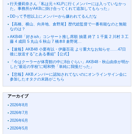
行天優莉奈さん「私は元々KLPに行くメンバーには入っていなかっ
た。事務所がAKBに掛け合ってくれて追加してもらった」
DDって予想以上にメンバーから嫌われてるんだな
【高橋、横山、向井地、倉野尾】歴代総監督で一番有能なのと無能
なのは？
AKB48「好きish」コンサート推し席順 抽選 終了 1 千葉 2 川村 3 工
藤 4 成田 5 丸山 6 秋山 7 橋本8 倉野尾…
【速報】AKB48 小栗有以・伊藤百花 より重大なお知らせ……47日
後に放送する"とある番組"【公式】
「今はクーラーが体育館の中に8台ぐらい」AKB48・秋山由奈が明か
した“最近の学校”に昭和勢「単純に我慢だった」
【悲報】AKBメンバーに認知されてないのにオンラインサイン会に
参加したオタクの末路がこちら
アーカイブ
2026年8月
2026年7月
2026年6月
2026年5月