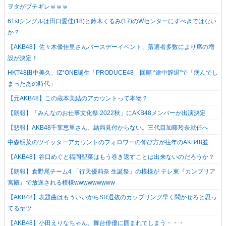
ヲタがブチギレｗｗｗ
61stシングルは田口愛佳(18)と鈴木くるみ(17)のWセンターにすべきではない
か？
【AKB48】佐々木優佳里さんバースデーイベント、落選者多数により席の増
設が決定！
HKT48田中美久、IZ*ONE誕生「PRODUCE48」回顧 “途中辞退”で「病んでし
まったあの時代」
【元AKB48】この蔵本美結のアカウントって本物？
【朗報】「みんなのお仕事文化祭 2022秋」にAKB48メンバーが出演決定
【悲報】AKB48千葉恵里さん、結局見付からない。三代目加藤玲奈就任へ
中森明菜のツイッターアカウントのフォロワーの伸び方が往年のAKB48並
【AKB48】谷口めぐと福岡聖菜はもう巻き返すことは出来ないのだろうか？
【朗報】倉野尾チーム4 「行天優莉奈 生誕祭」の模様が テレ東『カンブリア
宮殿』で放送される模様wwwwwwwww
【AKB48】表題曲はもういいからSR選抜のカップリング早く聞かせろと思っ
てるヤツ
【AKB48】小田えりなちゃん、舞台俳優に囲まれてしまう・・・