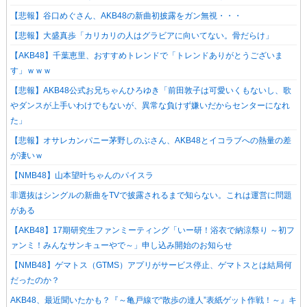
【悲報】谷口めぐさん、AKB48の新曲初披露をガン無視・・・
【悲報】大盛真歩「カリカリの人はグラビアに向いてない。骨だらけ」
【AKB48】千葉恵里、おすすめトレンドで「トレンドありがとうございま
す」ｗｗｗ
【悲報】AKB48公式お兄ちゃんひろゆき「前田敦子は可愛いくもないし、歌
やダンスが上手いわけでもないが、異常な負けず嫌いだからセンターになれ
た」
【悲報】オサレカンパニー茅野しのぶさん、AKB48とイコラブへの熱量の差
が凄いｗ
【NMB48】山本望叶ちゃんのパイスラ
非選抜はシングルの新曲をTVで披露されるまで知らない。これは運営に問題
がある
【AKB48】17期研究生ファンミーティング「いー研！浴衣で納涼祭り ～初フ
ァンミ！みんなサンキューやで～」申し込み開始のお知らせ
【NMB48】ゲマトス（GTMS）アプリがサービス停止、ゲマトスとは結局何
だったのか？
AKB48、最近聞いたかも？『～亀戸線で“散歩の達人”表紙ゲット作戦！～』キ