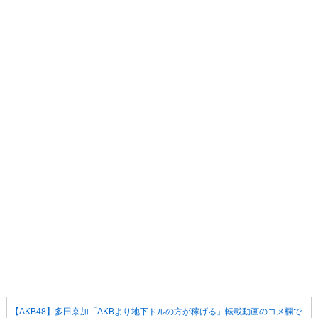
【AKB48】多田京加「AKBより地下ドルの方が稼げる」転載動画のコメ欄で