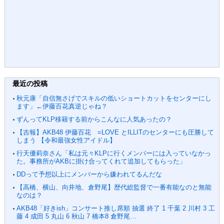
最近の投稿
秋元康「自信無さげでスキルの低いショートカットをセンターにし
ます」←伊藤百花真逆じゃね？
ずんってKLP移籍する前からこんなに人気あったの？
【吉報】AKB48 伊藤百花 =LOVE とILLITのセンターにも圧勝して
しまう 【令和最強女性アイドル】
行天優莉奈さん「私は元々KLPに行くメンバーには入っていなかっ
た。事務所がAKBに掛け合ってくれて追加してもらった」
DDって予想以上にメンバーから嫌われてるんだな
【高橋、横山、向井地、倉野尾】歴代総監督で一番有能なのと無能
なのは？
AKB48「好きish」コンサート推し席順 抽選 終了 1 千葉 2 川村 3 工
藤 4 成田 5 丸山 6 秋山 7 橋本8 倉野尾…