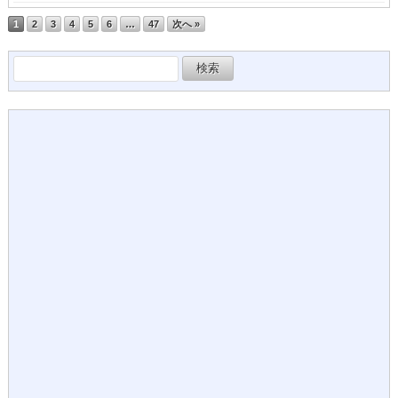
1
2
3
4
5
6
…
47
次へ »
検
索: