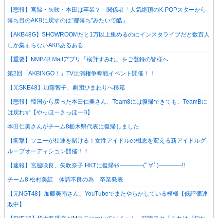
【悲報】宮脇・矢吹・本田は卒業？ 関係者「人気絶頂のK-POPスターから
落ち目のAKBに戻すのは"都落ち"みたいで酷」
【AKB48G】SHOWROOMだと1万以上集めるのにインスタライブだと数百人
しか集まらないAKBあるある
【重要】NMB48 Mailアプリ「横野すみれ」をご登録の皆様へ
第2回「AKBINGO！」TV出演権争奪戦イベント開催！！
【元SKE48】加藤智子、劇団ひまわりへ移籍
【悲報】韓国から戻った本田仁美さん、Team8には復帰できても、TeamBに
は戻れず【やっほーさっほーB】
本田仁美さんがチーム8栃木県代表に復帰しました
【衝撃】ソニーが社運を賭ける！女性アイドルの概念を変える新アイドルグ
ループオーディション開催！！
【速報】宮脇咲良、矢吹奈子 HKTに復帰ｷﾀ━━━━(ﾟ∀ﾟ)━━━━!!
チーム8 松村美紅 体調不良の為 卒業発表
【元NGT48】加藤美南さん、YouTubeでまたやらかしている模様【低評価連
敗中】