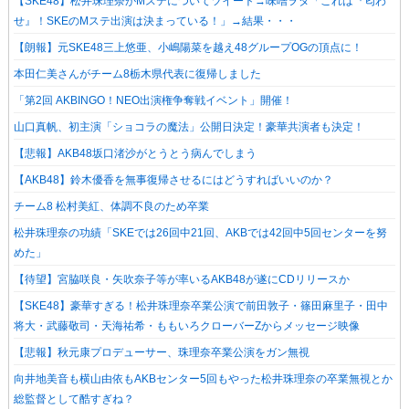
【SKE48】松井珠理奈がMステについてツイート→味噌ヲタ「これは『匂わ
せ』！SKEのMステ出演は決まっている！」→結果・・・
【朗報】元SKE48三上悠亜、小嶋陽菜を越え48グループOGの頂点に！
本田仁美さんがチーム8栃木県代表に復帰しました
「第2回 AKBINGO！NEO出演権争奪戦イベント」開催！
山口真帆、初主演「ショコラの魔法」公開日決定！豪華共演者も決定！
【悲報】AKB48坂口渚沙がとうとう病んでしまう
【AKB48】鈴木優香を無事復帰させるにはどうすればいいのか？
チーム8 松村美紅、体調不良のため卒業
松井珠理奈の功績「SKEでは26回中21回、AKBでは42回中5回センターを努
めた」
【待望】宮脇咲良・矢吹奈子等が率いるAKB48が遂にCDリリースか
【SKE48】豪華すぎる！松井珠理奈卒業公演で前田敦子・篠田麻里子・田中
将大・武藤敬司・天海祐希・ももいろクローバーZからメッセージ映像
【悲報】秋元康プロデューサー、珠理奈卒業公演をガン無視
向井地美音も横山由依もAKBセンター5回もやった松井珠理奈の卒業無視とか
総監督として酷すぎね？