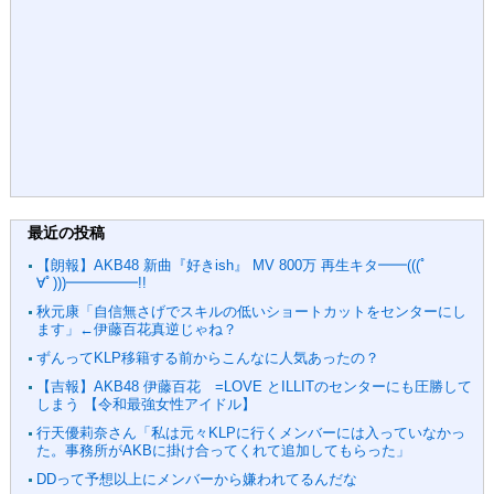
最近の投稿
【朗報】AKB48 新曲『好きish』 MV 800万 再生キタ━━(((ﾟ
∀ﾟ)))━━━━━!!
秋元康「自信無さげでスキルの低いショートカットをセンターにし
ます」←伊藤百花真逆じゃね？
ずんってKLP移籍する前からこんなに人気あったの？
【吉報】AKB48 伊藤百花 =LOVE とILLITのセンターにも圧勝して
しまう 【令和最強女性アイドル】
行天優莉奈さん「私は元々KLPに行くメンバーには入っていなかっ
た。事務所がAKBに掛け合ってくれて追加してもらった」
DDって予想以上にメンバーから嫌われてるんだな