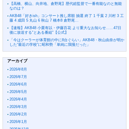
【高橋、横山、向井地、倉野尾】歴代総監督で一番有能なのと無能
なのは？
AKB48「好きish」コンサート推し席順 抽選 終了 1 千葉 2 川村 3 工
藤 4 成田 5 丸山 6 秋山 7 橋本8 倉野尾…
【速報】AKB48 小栗有以・伊藤百花 より重大なお知らせ……47日
後に放送する"とある番組"【公式】
「今はクーラーが体育館の中に8台ぐらい」AKB48・秋山由奈が明か
した“最近の学校”に昭和勢「単純に我慢だった」
アーカイブ
2026年8月
2026年7月
2026年6月
2026年5月
2026年4月
2026年3月
2026年2月
2026年1月