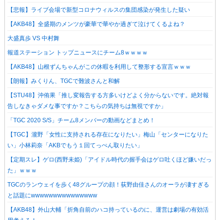
【悲報】ライブ会場で新型コロナウィルスの集団感染が発生した疑い
【AKB48】全盛期のメンツが豪華で華やか過ぎて泣けてくるよね？
大盛真歩 VS 中村舞
報道ステーション トップニュースにチーム8ｗｗｗｗ
【AKB48】山根ずんちゃんがこの休暇を利用して整形する宣言ｗｗｗ
【朗報】みくりん、TGCで難波さんと和解
【STU48】沖侑果「推し変報告する方多いけどよく分からないです。絶対報
告しなきゃダメな事ですか？こちらの気持ちは無視ですか」
「TGC 2020 S/S」チーム8メンバーの動画などまとめ！
【TGC】瀧野「女性に支持される存在になりたい」梅山「センターになりた
い」小林莉奈「AKBでもう１回てっぺん取りたい」
【定期スレ】ゲロ(西野未姫)「アイドル時代の握手会はゲロ吐くほど嫌いだっ
た」ｗｗｗ
TGCのランウェイを歩く48グループの顔！荻野由佳さんのオーラが凄すぎる
と話題にwwwwwwwwwwwwwww
【AKB48】外山大輔「折角自前のハコ持っているのに、運営は劇場の有効活