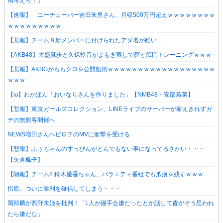
用考えろ！」
【速報】 ユーチューバー吉田朱里さん、月収500万円超えｗｗｗｗｗｗｗｗ
ｗｗｗｗｗｗｗｗｗ
【悲報】チーム８新メンバーに付けられたアダ名が酷い
【AKB48】大盛真歩と久保怜音がよもぎ蒸しで膣と肛門トレーニングｗｗｗ
【悲報】AKBGがももクロを公開処刑ｗｗｗｗｗｗｗｗｗｗｗｗｗｗｗｗｗｗ
ｗｗｗ
【ω】わかぽん「おいなりさんを作りました」【NMB48・安部若菜】
【悲報】東京ガールズコレクション、LINEライブのサーバーが耐えきれずガ
チの無観客開催へ
NEWS増田さんヘビロテのMVに衝撃を受ける
【悲報】ふぅちゃんのすっぴんがとんでもない事になってるさかい・・・
【矢倉楓子】
【朗報】チーム8 鈴木優香ちゃん、バラエティ番組でも爪痕を残すｗｗｗ
指原、ついに勝利を確信してしまう・・・
岡部麟が西野未姫を批判！「1人が握手会嫌だったとか話して皆がそう思われ
たら嫌だな」