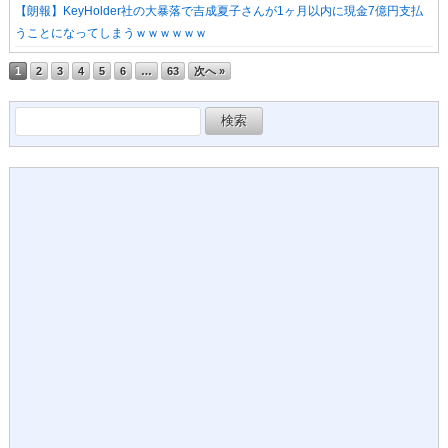
【朗報】KeyHolder社の大暴落で吉成夏子さんが1ヶ月以内に現金7億円支払
うことになってしまうｗｗｗｗｗｗ
1
2
3
4
5
6
…
63
次へ »
検
索: