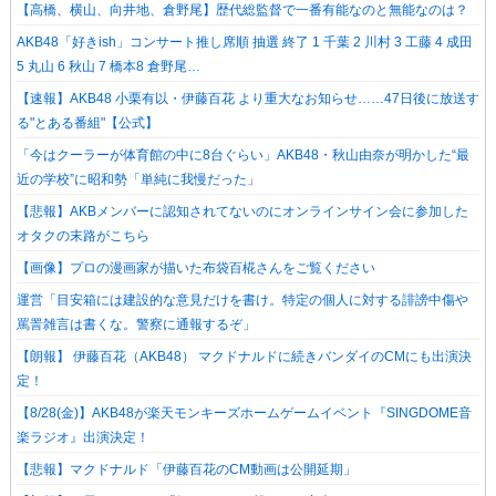
【高橋、横山、向井地、倉野尾】歴代総監督で一番有能なのと無能なのは？
AKB48「好きish」コンサート推し席順 抽選 終了 1 千葉 2 川村 3 工藤 4 成田
5 丸山 6 秋山 7 橋本8 倉野尾…
【速報】AKB48 小栗有以・伊藤百花 より重大なお知らせ……47日後に放送す
る"とある番組"【公式】
「今はクーラーが体育館の中に8台ぐらい」AKB48・秋山由奈が明かした“最
近の学校”に昭和勢「単純に我慢だった」
【悲報】AKBメンバーに認知されてないのにオンラインサイン会に参加した
オタクの末路がこちら
【画像】プロの漫画家が描いた布袋百椛さんをご覧ください
運営「目安箱には建設的な意見だけを書け。特定の個人に対する誹謗中傷や
罵詈雑言は書くな。警察に通報するぞ」
【朗報】 伊藤百花（AKB48） マクドナルドに続きバンダイのCMにも出演決
定！
【8/28(金)】AKB48が楽天モンキーズホームゲームイベント『SINGDOME音
楽ラジオ』出演決定！
【悲報】マクドナルド「伊藤百花のCM動画は公開延期」