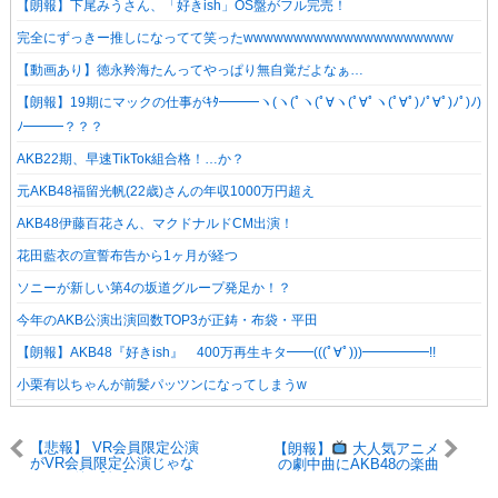
【朗報】下尾みうさん、「好きish」OS盤がフル完売！
完全にずっきー推しになってて笑ったwwwwwwwwwwwwwwwwwwwww
【動画あり】徳永羚海たんってやっぱり無自覚だよなぁ…
【朗報】19期にマックの仕事がｷﾀ━━━ヽ(ヽ(ﾟヽ(ﾟ∀ヽ(ﾟ∀ﾟヽ(ﾟ∀ﾟ)ﾉﾟ∀ﾟ)ﾉﾟ)ﾉ)
ﾉ━━━？？？
AKB22期、早速TikTok組合格！…か？
元AKB48福留光帆(22歳)さんの年収1000万円超え
AKB48伊藤百花さん、マクドナルドCM出演！
花田藍衣の宣誓布告から1ヶ月が経つ
ソニーが新しい第4の坂道グループ発足か！？
今年のAKB公演出演回数TOP3が正鋳・布袋・平田
【朗報】AKB48『好きish』 400万再生キタ━━(((ﾟ∀ﾟ)))━━━━━!!
小栗有以ちゃんが前髪パッツンになってしまうw
【悲報】 VR会員限定公演
【朗報】
大人気アニメ
がVR会員限定公演じゃな
の劇中曲にAKB48の楽曲
かった件 【怒】
が使われる