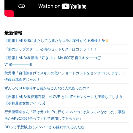
最新情報
【朗報】AKB48にまたしても新たなコラボ案件がくる模様！
「夢のポップスター」公演のセットリストはコチラ！！！
【朗報】AKB48 新曲『好きish』 MV 800万 再生キタ━━(((ﾟ
∀ﾟ)))━━━━━!!
秋元康「自信無さげでスキルの低いショートカットをセンターにします」←
伊藤百花真逆じゃね？
ずんってKLP移籍する前からこんなに人気あったの？
【吉報】AKB48 伊藤百花 =LOVE とILLITのセンターにも圧勝してしまう
【令和最強女性アイドル】
行天優莉奈さん「私は元々KLPに行くメンバーには入っていなかった。事務
所がAKBに掛け合ってくれて追加してもらった」
DDって予想以上にメンバーから嫌われてるんだな