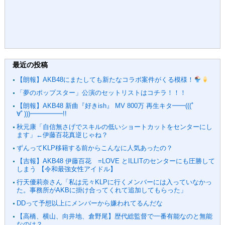
最近の投稿
【朗報】AKB48にまたしても新たなコラボ案件がくる模様！
「夢のポップスター」公演のセットリストはコチラ！！！
【朗報】AKB48 新曲『好きish』 MV 800万 再生キタ━━(((ﾟ
∀ﾟ)))━━━━━!!
秋元康「自信無さげでスキルの低いショートカットをセンターにし
ます」←伊藤百花真逆じゃね？
ずんってKLP移籍する前からこんなに人気あったの？
【吉報】AKB48 伊藤百花 =LOVE とILLITのセンターにも圧勝して
しまう 【令和最強女性アイドル】
行天優莉奈さん「私は元々KLPに行くメンバーには入っていなかっ
た。事務所がAKBに掛け合ってくれて追加してもらった」
DDって予想以上にメンバーから嫌われてるんだな
【高橋、横山、向井地、倉野尾】歴代総監督で一番有能なのと無能
なのは？