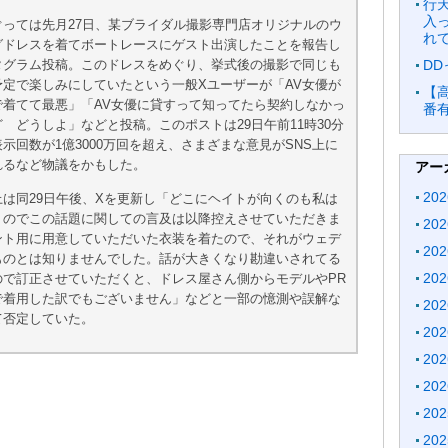
行
入
ぐっては先月27日、某ブライダル撮影専門店オリジナルのウ
れ
グドレスを着てボートレースにゲスト出演したことを報告し
D
タグラム投稿。このドレスをめぐり、挙式後の撮影で同じも
予定で楽しみにしていたという一般Xユーザーが「AV女優が
【
で着てて最悪」「AV女優に貸すって知ってたら契約しなかっ
番
 どうしよ」などと投稿。このポストは29日午前11時30分
示回数が1億3000万回を超え、さまざまな意見がSNS上に
れるなど物議をかもした。
アー
20
上は同29日午後、Xを更新し「どこにヘイトが向くのも私は
うのでこの話題に関しての言及は以降控えさせていただきま
20
ント用に用意していただいた衣装を着たので、それがウェデ
20
ものとは知りませんでした。話が大きくなり勘違いされてる
20
ので訂正させていただくと、ドレス屋さん側からモデルやPR
で着用した訳でもございません」などと一部の憶測や誤解な
20
て否定していた。
20
20
20
20
20