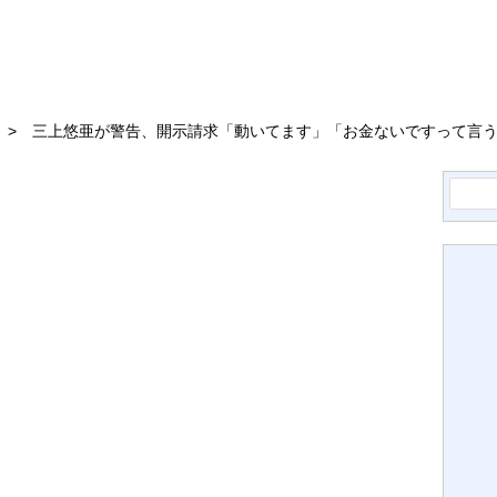
三上悠亜が警告、開示請求「動いてます」「お金ないですって言
検
索: