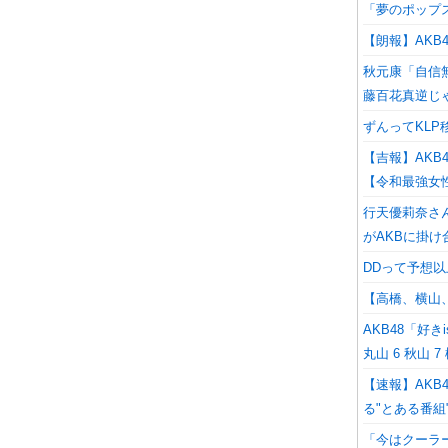
「夢のポップ
【朗報】AKB48
秋元康「自信
藤百花真逆じ
ずんってKL
【吉報】AKB4
【令和最強女
行天優莉奈さ
がAKBに掛
DDって予想
【高橋、横山
AKB48「好きi
丸山 6 秋山 
【速報】AKB
る"とある番組
「今はクーラー