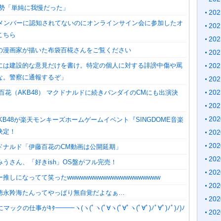
和勢「単純に我慢だった」
20
Bメンバーに認知されてないのにオンラインサイン会に参加したオ
20
こちら
20
の漫画家が描いた布袋百椛さんをご覧ください
20
には建設的な意見だけを書け。特定の個人に対する誹謗中傷や罵
20
な。警察に通報するぞ」
20
20
百花（AKB48） マクドナルドに続きバンダイのCMにも出演決
20
20
)】AKB48が楽天モンキーズホームゲームイベント『SINGDOME音楽
決定！
20
20
ドナルド「伊藤百花のCM動画は公開延期」
20
うさん、「好きish」OS盤がフル完売！
20
推しになってて笑ったwwwwwwwwwwwwwwwwwwwww
20
徳永羚海たんってやっぱり無自覚だよなぁ…
20
ックの仕事がｷﾀ━━━ヽ(ヽ(ﾟヽ(ﾟ∀ヽ(ﾟ∀ﾟヽ(ﾟ∀ﾟ)ﾉﾟ∀ﾟ)ﾉﾟ)ﾉ)ﾉ
20