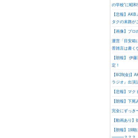
の学校”に昭
【悲報】AK
タクの末路が
【画像】プロ
運営「目安箱
詈雑言は書く
【朗報】 伊藤
定！
【8/28(金
ラジオ』出演
【悲報】マク
【朗報】下尾み
完全にずっきー
【動画あり】
【朗報】19期にマ
━━━？？？