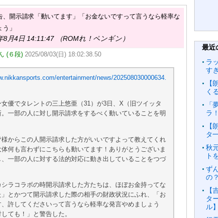
告、開示請求「動いてます」「お金ないですって言うなら軽率な
ょう」
年8月4日 14:11:47 （ROMれ！ペンギン）
最近
 (６段)
2025/08/03(日) 18:02:38.50
ラ
す
ww.nikkansports.com/entertainment/news/202508030000634.
【
く
女優でタレントの三上悠亜（31）が3日、X（旧ツイッタ
「
ラ
新。一部の人に対し開示請求をするべく動いていることを明
【朗
タ━
皆様からこの人開示請求した方がいいですよって教えてくれ
秋
大体何も言わずにこちらも動いてます！ありがとうございま
ト
し、一部の人に対する法的対応に動き出していることをつづ
ず
の
カシラコラボの時開示請求した方たちは、ほぼお金持ってな
【吉
た」とかつて開示請求した際の相手の財政状況にふれ、「お
タ
す、許してくださいって言うなら軽率な発言やめましょう
ル
対しても！」と警告した。