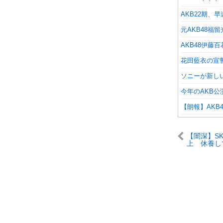
AKB22期、早
元AKB48福留
AKB48伊藤
花田藍衣の宣
ソニーが新し
今年のAKB公
【朗報】AKB48
【闇深】SK
上 休養し
いるんだが