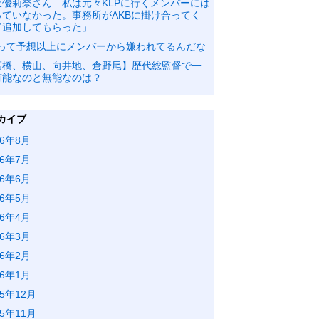
天優莉奈さん「私は元々KLPに行くメンバーには
っていなかった。事務所がAKBに掛け合ってく
て追加してもらった」
Dって予想以上にメンバーから嫌われてるんだな
高橋、横山、向井地、倉野尾】歴代総監督で一
有能なのと無能なのは？
カイブ
26年8月
26年7月
26年6月
26年5月
26年4月
26年3月
26年2月
26年1月
25年12月
25年11月