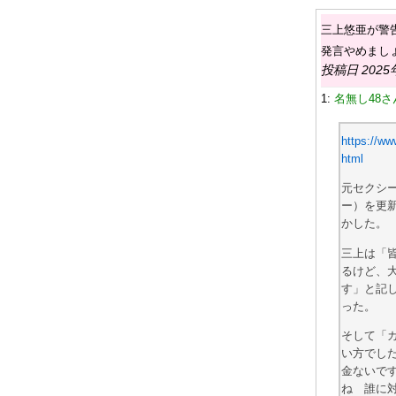
三上悠亜が警
発言やめまし
投稿日 2025
1:
名無し48さん
https://w
html
元セクシー
ー）を更
かした。
三上は「
るけど、
す」と記
った。
そして「
い方でし
金ないで
ね 誰に