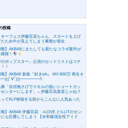
の投稿
ッキーフェス伊藤百花ちゃん、スカートを上げ
ぎたため中が見えてしまう事態が発生
朗報】AKB48にまたしても新たなコラボ案件が
る模様！
夢のポップスター」公演のセットリストはコチ
！！！
報】AKB48 新曲『好きish』 MV 800万 再生キ
━(((ﾟ∀ﾟ)))━━━━━!!
元康「自信無さげでスキルの低いショートカッ
をセンターにします」←伊藤百花真逆じゃね？
んってKLP移籍する前からこんなに人気あった
？
報】AKB48 伊藤百花 =LOVE とILLITのセン
ーにも圧勝してしまう 【令和最強女性アイド
】