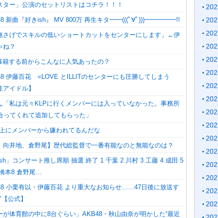
スター」公演のセットリストはコチラ！！！
20
 新曲『好きish』 MV 800万 再生キタ━━(((ﾟ∀ﾟ)))━━━━━!!
20
20
無さげでスキルの低いショートカットをセンターにします」←伊
20
ゃね？
20
P移籍する前からこんなに人気あったの？
20
8 伊藤百花 =LOVE とILLITのセンターにも圧勝してしまう
20
性アイドル】
20
ん「私は元々KLPに行くメンバーには入っていなかった。事務所
20
け合ってくれて追加してもらった」
20
以上にメンバーから嫌われてるんだな
20
、向井地、倉野尾】歴代総監督で一番有能なのと無能なのは？
20
sh」コンサート推し席順 抽選 終了 1 千葉 2 川村 3 工藤 4 成田 5
20
7 橋本8 倉野尾…
20
48 小栗有以・伊藤百花 より重大なお知らせ……47日後に放送す
20
"【公式】
20
が体育館の中に8台ぐらい」AKB48・秋山由奈が明かした“最近
20