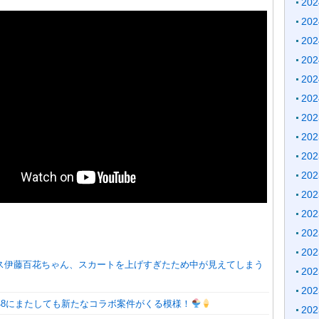
20
20
20
20
20
20
20
20
20
20
20
20
20
20
ス伊藤百花ちゃん、スカートを上げすぎたため中が見えてしまう
20
20
B48にまたしても新たなコラボ案件がくる模様！
20