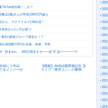
20
速TikTok組合格！…か？
20
光帆(22歳)さんの年収1000万円超え
20
20
百花さん、マクドナルドCM出演！
20
誓布告から1ヶ月が経つ
20
い第4の坂道グループ発足か！？
20
演出演回数TOP3が正鋳・布袋・平田
20
『好きish』 400万再生キタ━━(((ﾟ∀ﾟ)))━━━━━!!
20
20
E48に１年以
【朗報】AKB18期昇格記念
20
てるメンバーが
ライブ『青空コン』の裏側
……………
密着動画 キタ━━━(ﾟ
20
∀ﾟ)━━━━!!
20
20
20
20
20