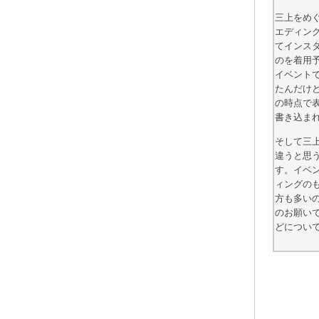
三上をめ
エディン
てインス
のを着用
イベント
たんだけど
の時点で表
書き込ま
そして三
違うと思
す。イベ
ィングの
方も多い
のお願い
どについ