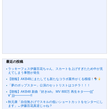
最近の投稿
ラッキーフェス伊藤百花ちゃん、スカートを上げすぎたため中が見
えてしまう事態が発生
【朗報】AKB48にまたしても新たなコラボ案件がくる模様！
「夢のポップスター」公演のセットリストはコチラ！！！
【朗報】AKB48 新曲『好きish』 MV 800万 再生キタ━━(((ﾟ
∀ﾟ)))━━━━━!!
秋元康「自信無さげでスキルの低いショートカットをセンターにし
ます」←伊藤百花真逆じゃね？