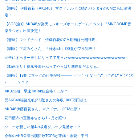
【朗報】 伊藤百花（AKB48） マクドナルドに続きバンダイのCMにも出演決
定！
【8/28(金)】AKB48が楽天モンキーズホームゲームイベント『SINGDOME音
楽ラジオ』出演決定！
【悲報】マクドナルド「伊藤百花のCM動画は公開延期」
【朗報】下尾みうさん、「好きish」OS盤がフル完売！
完全にずっきー推しになってて笑ったwwwwwwwwwwwwwwwwwwwww
【動画あり】徳永羚海たんってやっぱり無自覚だよなぁ…
【朗報】19期にマックの仕事がｷﾀ━━━ヽ(ヽ(ﾟヽ(ﾟ∀ヽ(ﾟ∀ﾟヽ(ﾟ∀ﾟ)ﾉﾟ∀ﾟ)ﾉﾟ)ﾉ)
ﾉ━━━？？？
AKB22期、早速TikTok組合格！…か？
元AKB48福留光帆(22歳)さんの年収1000万円超え
AKB48伊藤百花さん、マクドナルドCM出演！
花田藍衣の宣誓布告から1ヶ月が経つ
ソニーが新しい第4の坂道グループ発足か！？
今年のAKB公演出演回数TOP3が正鋳・布袋・平田