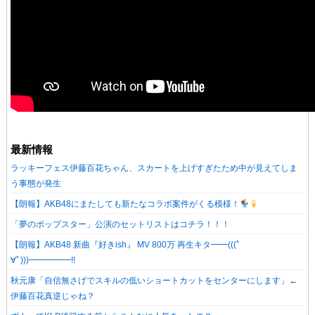
最新情報
ラッキーフェス伊藤百花ちゃん、スカートを上げすぎたため中が見えてしま
う事態が発生
【朗報】AKB48にまたしても新たなコラボ案件がくる模様！
「夢のポップスター」公演のセットリストはコチラ！！！
【朗報】AKB48 新曲『好きish』 MV 800万 再生キタ━━(((ﾟ
∀ﾟ)))━━━━━!!
秋元康「自信無さげでスキルの低いショートカットをセンターにします」←
伊藤百花真逆じゃね？