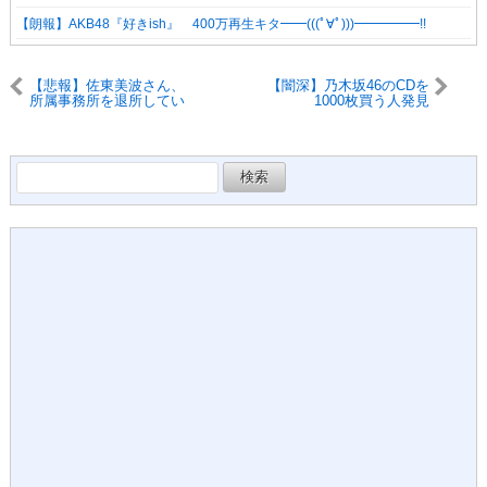
【朗報】AKB48『好きish』 400万再生キタ━━(((ﾟ∀ﾟ)))━━━━━!!
【悲報】佐東美波さん、
【闇深】乃木坂46のCDを
所属事務所を退所してい
1000枚買う人発見
た
wwwwwwww
検
索: