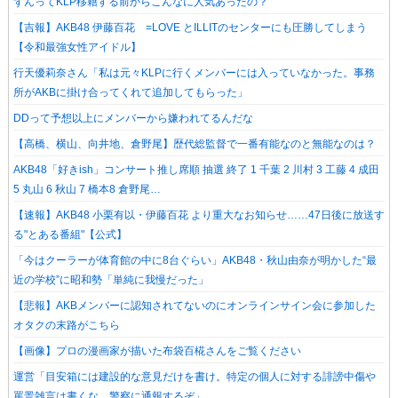
ずんってKLP移籍する前からこんなに人気あったの？
【吉報】AKB48 伊藤百花 =LOVE とILLITのセンターにも圧勝してしまう
【令和最強女性アイドル】
行天優莉奈さん「私は元々KLPに行くメンバーには入っていなかった。事務
所がAKBに掛け合ってくれて追加してもらった」
DDって予想以上にメンバーから嫌われてるんだな
【高橋、横山、向井地、倉野尾】歴代総監督で一番有能なのと無能なのは？
AKB48「好きish」コンサート推し席順 抽選 終了 1 千葉 2 川村 3 工藤 4 成田
5 丸山 6 秋山 7 橋本8 倉野尾…
【速報】AKB48 小栗有以・伊藤百花 より重大なお知らせ……47日後に放送す
る"とある番組"【公式】
「今はクーラーが体育館の中に8台ぐらい」AKB48・秋山由奈が明かした“最
近の学校”に昭和勢「単純に我慢だった」
【悲報】AKBメンバーに認知されてないのにオンラインサイン会に参加した
オタクの末路がこちら
【画像】プロの漫画家が描いた布袋百椛さんをご覧ください
運営「目安箱には建設的な意見だけを書け。特定の個人に対する誹謗中傷や
罵詈雑言は書くな。警察に通報するぞ」