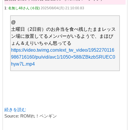
1:
名無し48さん (６段)
2025/08/04(月) 21:10:00.83
@
土曜日（2日前）のお弁当を食べ残したままレッス
ン場に放置してるメンバーがいるようで、まほぴ
ょん＆えりいちゃん怒ってる
https://video.twimg.com/ext_tw_video/1952270116
986716160/pu/vid/avc1/1050×588/ZBkzbSRUEC0
hyw7L.mp4
続きを読む
Source: ROMれ！ペンギン