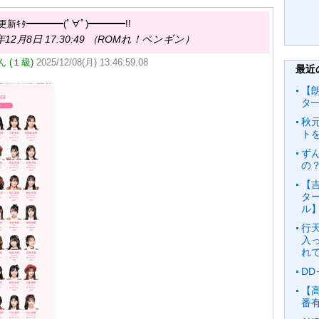
新ｷﾀ━━━━(ﾟ∀ﾟ)━━━━!!
年12月8日 17:30:49 （ROMれ！ペンギン）
 (１級)
2025/12/08(月) 13:46:59.08
最近
【朗
タ━
秋
ト
ず
の
【吉
タ
ル
行
入
れ
D
【
番