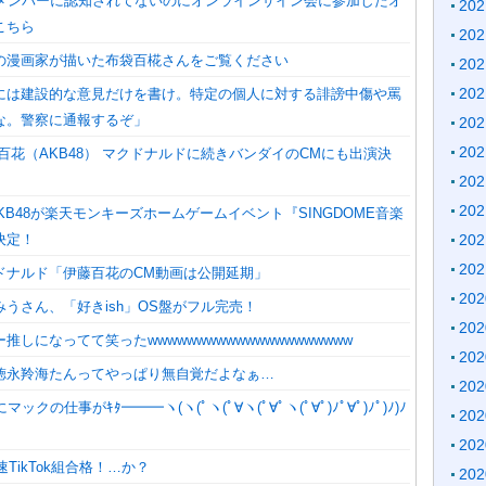
Bメンバーに認知されてないのにオンラインサイン会に参加したオ
20
こちら
20
の漫画家が描いた布袋百椛さんをご覧ください
20
20
には建設的な意見だけを書け。特定の個人に対する誹謗中傷や罵
な。警察に通報するぞ」
20
20
百花（AKB48） マクドナルドに続きバンダイのCMにも出演決
20
20
)】AKB48が楽天モンキーズホームゲームイベント『SINGDOME音楽
決定！
20
20
ドナルド「伊藤百花のCM動画は公開延期」
20
うさん、「好きish」OS盤がフル完売！
20
推しになってて笑ったwwwwwwwwwwwwwwwwwwwww
20
徳永羚海たんってやっぱり無自覚だよなぁ…
20
ックの仕事がｷﾀ━━━ヽ(ヽ(ﾟヽ(ﾟ∀ヽ(ﾟ∀ﾟヽ(ﾟ∀ﾟ)ﾉﾟ∀ﾟ)ﾉﾟ)ﾉ)ﾉ
20
20
速TikTok組合格！…か？
20