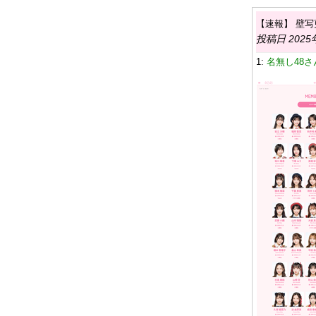
【速報】 壁写更
投稿日 2025
1:
名無し48さん