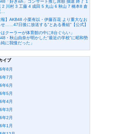
B48「好きish」コンサート推し席順 抽選 終了 1
 2 川村 3 工藤 4 成田 5 丸山 6 秋山 7 橋本8 倉
尾…
報】AKB48 小栗有以・伊藤百花 より重大なお
らせ……47日後に放送する"とある番組"【公式】
今はクーラーが体育館の中に8台ぐらい」
B48・秋山由奈が明かした“最近の学校”に昭和勢
単純に我慢だった」
カイブ
26年8月
26年7月
26年6月
26年5月
26年4月
26年3月
26年2月
26年1月
25年12月