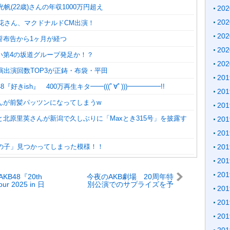
光帆(22歳)さんの年収1000万円超え
20
20
百花さん、マクドナルドCM出演！
20
誓布告から1ヶ月が経つ
20
い第4の坂道グループ発足か！？
20
演出演回数TOP3が正鋳・布袋・平田
20
『好きish』 400万再生キタ━━(((ﾟ∀ﾟ)))━━━━━!!
20
んが前髪パッツンになってしまうw
20
北原里英さんが新潟で久しぶりに「Maxとき315号」を披露す
20
20
髪の子」見つかってしまった模様！！
20
20
20
B48『20th
今夜のAKB劇場 20周年特
Tour 2025 in 日
別公演でのサプライズを予
20
～ あの頃、青春
想してみよう！！
れから、青春で
20
20