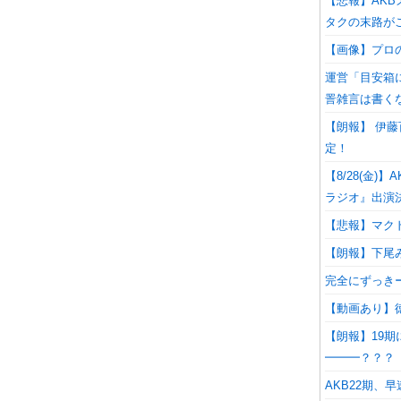
【悲報】AK
タクの末路が
【画像】プロ
運営「目安箱
詈雑言は書く
【朗報】 伊藤
定！
【8/28(金
ラジオ』出演
【悲報】マク
【朗報】下尾み
完全にずっきー
【動画あり】
【朗報】19期にマ
━━━？？？
AKB22期、早