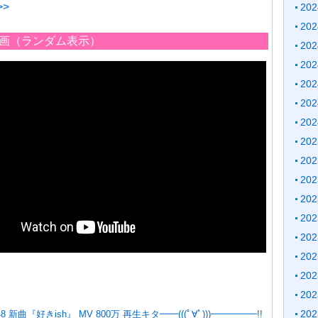
>
20
20
の動画（ランダム表示）
20
20
20
20
20
20
20
20
20
20
20
20
20
20
20
 新曲『好きish』 MV 800万 再生キタ━━(((ﾟ∀ﾟ)))━━━━━!!