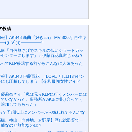
の投稿
報】AKB48 新曲『好きish』 MV 800万 再生キ
━(((ﾟ∀ﾟ)))━━━━━!!
元康「自信無さげでスキルの低いショートカッ
をセンターにします」←伊藤百花真逆じゃね？
んってKLP移籍する前からこんなに人気あった
？
報】AKB48 伊藤百花 =LOVE とILLITのセン
ーにも圧勝してしまう 【令和最強女性アイド
】
天優莉奈さん「私は元々KLPに行くメンバーには
っていなかった。事務所がAKBに掛け合ってく
て追加してもらった」
Dって予想以上にメンバーから嫌われてるんだな
高橋、横山、向井地、倉野尾】歴代総監督で一
有能なのと無能なのは？