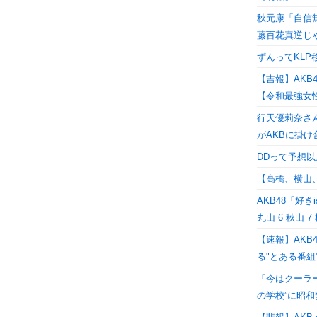
秋元康「自信
藤百花真逆じ
ずんってKL
【吉報】AKB4
【令和最強女
行天優莉奈さ
がAKBに掛
DDって予想
【高橋、横山
AKB48「好きi
丸山 6 秋山 
【速報】AKB
る"とある番組
「今はクーラー
の学校”に昭