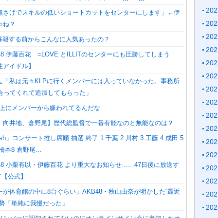
20
無さげでスキルの低いショートカットをセンターにします」←伊
20
ゃね？
20
P移籍する前からこんなに人気あったの？
20
8 伊藤百花 =LOVE とILLITのセンターにも圧勝してしまう
20
性アイドル】
20
ん「私は元々KLPに行くメンバーには入っていなかった。事務所
20
け合ってくれて追加してもらった」
20
以上にメンバーから嫌われてるんだな
20
、向井地、倉野尾】歴代総監督で一番有能なのと無能なのは？
20
sh」コンサート推し席順 抽選 終了 1 千葉 2 川村 3 工藤 4 成田 5
20
7 橋本8 倉野尾…
20
48 小栗有以・伊藤百花 より重大なお知らせ……47日後に放送す
20
"【公式】
20
が体育館の中に8台ぐらい」AKB48・秋山由奈が明かした“最近
20
和勢「単純に我慢だった」
20