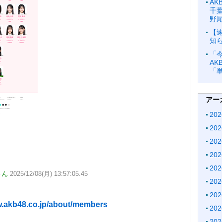
AK
千葉
野
【速
知
「
AK
「
アー
20
20
20
20
20
さん
2025/12/08(月) 13:57:05.45
20
20
w.akb48.co.jp/about/members
20
20