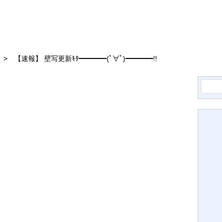
【速報】 壁写更新ｷﾀ━━━━(ﾟ∀ﾟ)━━━━!!
検
索: