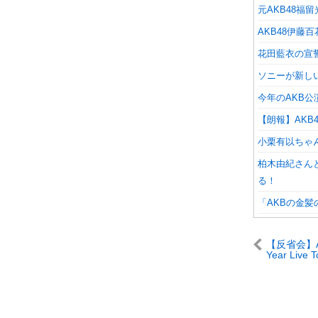
元AKB48福留
AKB48伊藤
花田藍衣の宣
ソニーが新し
今年のAKB公
【朗報】AKB48
小栗有以ちゃ
柏木由紀さんと
る！
「AKBの金
【反省会】AK
Year Live 
本武道館 
でした。こ
す ～』