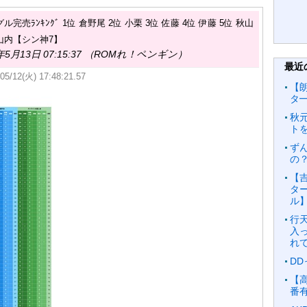
グル完売ﾗﾝｷﾝｸﾞ 1位 倉野尾 2位 小栗 3位 佐藤 4位 伊藤 5位 秋山
 山内【シン神7】
年5月13日 07:15:37 （ROMれ！ペンギン）
最近
05/12(火) 17:48:21.57
【朗
タ━
秋
ト
ず
の
【吉
タ
ル
行
入
れ
D
【
番