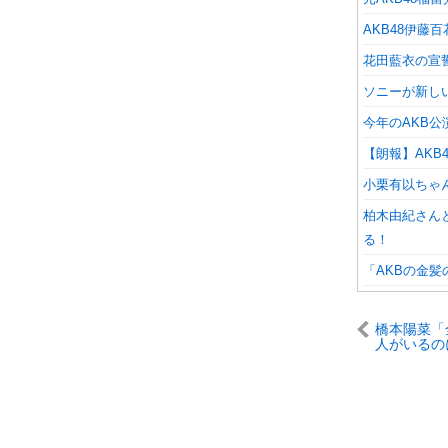
AKB48伊藤
花田藍衣の宣
ソニーが新し
今年のAKB公
【朗報】AKB48
小栗有以ちゃ
柏木由紀さんと
る！
「AKBの金
橋本陽菜「
人がいるの
よねって人
とかもいた
思いたくな