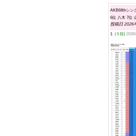
AKB68thシン
6位 八木 7位
投稿日 2026
1:
(５段)
2026/