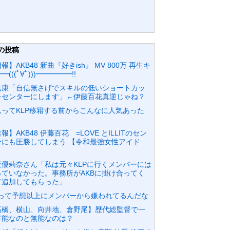
の投稿
報】AKB48 新曲『好きish』 MV 800万 再生キ
━(((ﾟ∀ﾟ)))━━━━━!!
元康「自信無さげでスキルの低いショートカッ
をセンターにします」←伊藤百花真逆じゃね？
んってKLP移籍する前からこんなに人気あった
？
報】AKB48 伊藤百花 =LOVE とILLITのセン
ーにも圧勝してしまう 【令和最強女性アイド
】
天優莉奈さん「私は元々KLPに行くメンバーには
っていなかった。事務所がAKBに掛け合ってく
て追加してもらった」
Dって予想以上にメンバーから嫌われてるんだな
高橋、横山、向井地、倉野尾】歴代総監督で一
有能なのと無能なのは？