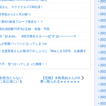
20
百花さん、マクドナルドCM出演！
20
20
誓布告から1ヶ月が経つ
20
い第4の坂道グループ発足か！？
20
演出演回数TOP3が正鋳・布袋・平田
20
『好きish』 400万再生キタ━━(((ﾟ∀ﾟ)))━━━━━!!
20
んが前髪パッツンになってしまうw
20
北原里英さんが新潟で久しぶりに「Maxとき315号」を披露す
20
20
髪の子」見つかってしまった模様！！
20
20
全然当たらない
【悲報】水島美結さんのX
20
に全公演にいる
乗っ取られるｗｗｗｗｗｗ
20
がいる。運動会
ｗｗｗｗ
し、不正だとは
20
い」
20
20