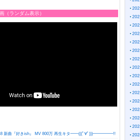
20
の動画（ランダム表示）
20
20
20
20
20
20
20
20
20
20
20
20
20
20
 新曲『好きish』 MV 800万 再生キタ━━(((ﾟ∀ﾟ)))━━━━━!!
20