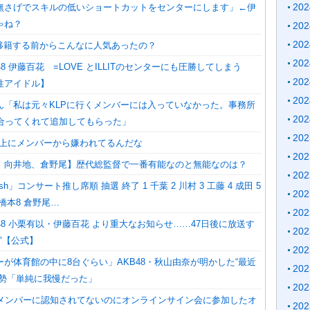
20
無さげでスキルの低いショートカットをセンターにします」←伊
ゃね？
20
20
P移籍する前からこんなに人気あったの？
20
8 伊藤百花 =LOVE とILLITのセンターにも圧勝してしまう
20
性アイドル】
20
ん「私は元々KLPに行くメンバーには入っていなかった。事務所
20
け合ってくれて追加してもらった」
20
以上にメンバーから嫌われてるんだな
20
、向井地、倉野尾】歴代総監督で一番有能なのと無能なのは？
20
sh」コンサート推し席順 抽選 終了 1 千葉 2 川村 3 工藤 4 成田 5
20
7 橋本8 倉野尾…
20
48 小栗有以・伊藤百花 より重大なお知らせ……47日後に放送す
20
"【公式】
20
が体育館の中に8台ぐらい」AKB48・秋山由奈が明かした“最近
20
和勢「単純に我慢だった」
20
Bメンバーに認知されてないのにオンラインサイン会に参加したオ
20