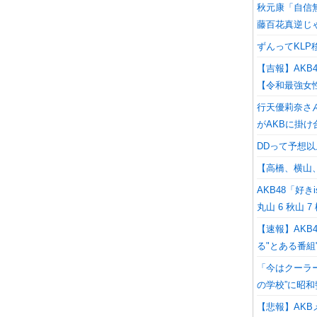
秋元康「自信
藤百花真逆じ
ずんってKL
【吉報】AKB4
【令和最強女
行天優莉奈さ
がAKBに掛
DDって予想
【高橋、横山
AKB48「好きi
丸山 6 秋山 
【速報】AKB
る"とある番組
「今はクーラー
の学校”に昭
【悲報】AK