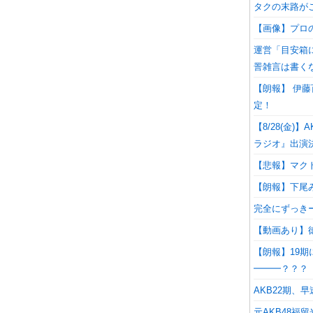
タクの末路が
【画像】プロ
運営「目安箱
詈雑言は書く
【朗報】 伊藤
定！
【8/28(金
ラジオ』出演
【悲報】マク
【朗報】下尾み
完全にずっきー
【動画あり】
【朗報】19期にマ
━━━？？？
AKB22期、早
元AKB48福留