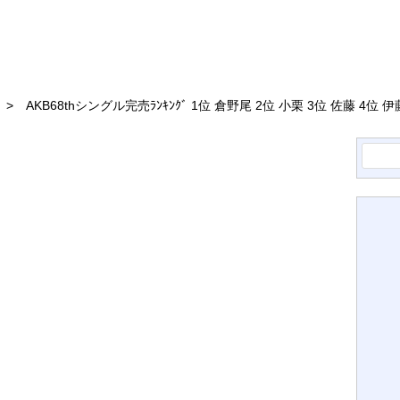
AKB68thシングル完売ﾗﾝｷﾝｸﾞ 1位 倉野尾 2位 小栗 3位 佐藤 4位
検
索: