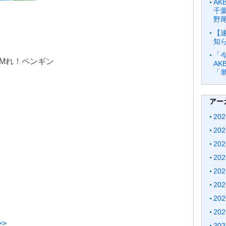
AK
千葉
野
【速
知
「
 ROMれ！ペンギン
AK
「
アー
20
20
20
20
20
20
20
20
>
20