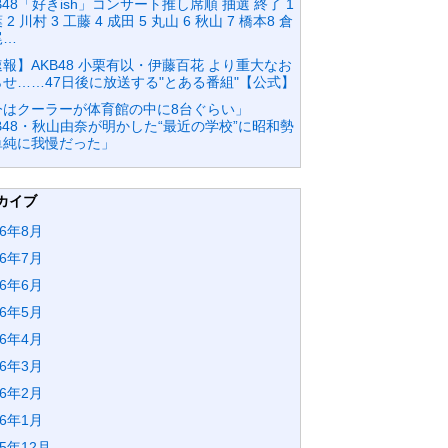
B48「好きish」コンサート推し席順 抽選 終了 1
 2 川村 3 工藤 4 成田 5 丸山 6 秋山 7 橋本8 倉
尾…
報】AKB48 小栗有以・伊藤百花 より重大なお
らせ……47日後に放送する"とある番組"【公式】
今はクーラーが体育館の中に8台ぐらい」
B48・秋山由奈が明かした“最近の学校”に昭和勢
単純に我慢だった」
カイブ
26年8月
26年7月
26年6月
26年5月
26年4月
26年3月
26年2月
26年1月
25年12月