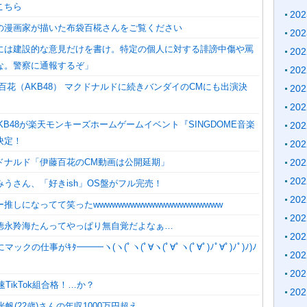
こちら
20
の漫画家が描いた布袋百椛さんをご覧ください
20
には建設的な意見だけを書け。特定の個人に対する誹謗中傷や罵
20
な。警察に通報するぞ」
20
百花（AKB48） マクドナルドに続きバンダイのCMにも出演決
20
20
)】AKB48が楽天モンキーズホームゲームイベント『SINGDOME音楽
20
決定！
20
ドナルド「伊藤百花のCM動画は公開延期」
20
20
うさん、「好きish」OS盤がフル完売！
20
推しになってて笑ったwwwwwwwwwwwwwwwwwwwww
20
徳永羚海たんってやっぱり無自覚だよなぁ…
20
ックの仕事がｷﾀ━━━ヽ(ヽ(ﾟヽ(ﾟ∀ヽ(ﾟ∀ﾟヽ(ﾟ∀ﾟ)ﾉﾟ∀ﾟ)ﾉﾟ)ﾉ)ﾉ
20
20
速TikTok組合格！…か？
20
光帆(22歳)さんの年収1000万円超え